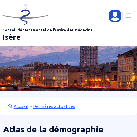
Aller au contenu principal
Panneau de gestion des cookies
Conseil départemental de l'Ordre des médecins
Isère
Fil d'Ariane
Accueil
Dernières actualités
Atlas de la démographie