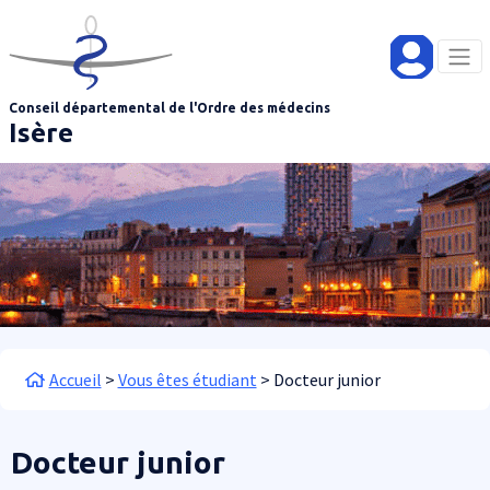
Aller au contenu principal
Panneau de gestion des cookies
Conseil départemental de l'Ordre des médecins
Isère
Fil d'Ariane
Accueil
Vous êtes étudiant
Docteur junior
Docteur junior