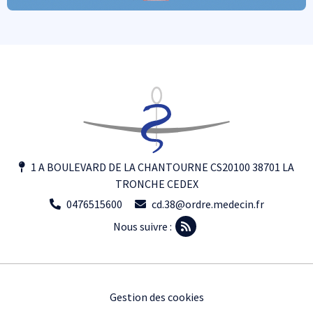
1 A BOULEVARD DE LA CHANTOURNE CS20100 38701 LA
TRONCHE CEDEX
0476515600
cd.38@ordre.medecin.fr
Nous suivre :
Footer
Gestion des cookies