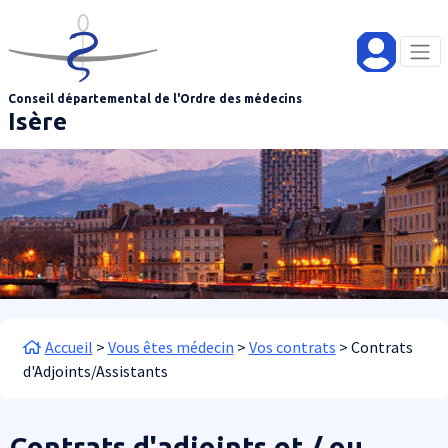
Aller au contenu principal
Panneau de gestion des cookies
Conseil départemental de l'Ordre des médecins
Isère
Fil d'Ariane
Accueil
Vous êtes médecin
Vos contrats
Contrats
d'Adjoints/Assistants
Contrats d'adjoints et / ou