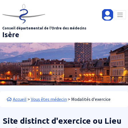
Aller au contenu principal
Panneau de gestion des cookies
Conseil départemental de l'Ordre des médecins
Isère
Fil d'Ariane
Accueil
Vous êtes médecin
Modalités d'exercice
Site distinct d'exercice ou Lieu