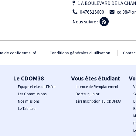
1 A BOULEVARD DE LA CHA
0476515600
cd.38@or
Nous suivre :
ue de confidentialité
Conditions générales d'utilisation
Contac
Le CDOM38
Vous êtes étudiant
Vo
Equipe et élus de l'Isère
Licence de Remplacement
V
Les Commissions
Docteur junior
S
Nos missions
1ère Inscription au CDOM38
D
Le Tableau
E
M
P
L