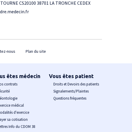
NTOURNE CS20100 38701 LA TRONCHE CEDEX
dre.medecin.fr
tez-nous
Plan du site
us êtes médecin
Vous êtes patient
os contrats
Droits et Devoirs des patients
écurité
Signalements/Plaintes
éontologie
Questions fréquentes
xercice médical
odalités d'exercice
ayer sa cotisation
ettres Info du CDOM 38