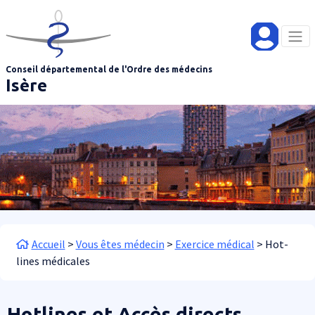
Aller au contenu principal
Panneau de gestion des cookies
Conseil départemental de l'Ordre des médecins
Isère
Fil d'Ariane
Accueil
Vous êtes médecin
Exercice médical
Hot-
lines médicales
Hotlines et Accès directs