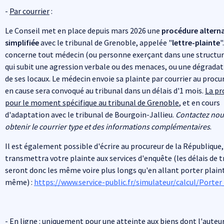
-
Par courrier
:
Le Conseil met en place depuis mars 2026 une
procédure altern
simplifiée
avec le tribunal de Grenoble, appelée "
lettre-plainte
"
concerne tout médecin (ou personne exerçant dans une structur
qui subit une agression verbale ou des menaces, ou une dégradat
de ses locaux. Le médecin envoie sa plainte par courrier au procur
en cause sera convoqué au tribunal dans un délais d'1 mois.
La pr
pour le moment spécifique au tribunal de Grenoble
, et en cours
d'adaptation avec le tribunal de Bourgoin-Jallieu.
Contactez nou
obtenir le courrier type et des informations complémentaires
.
Il est également possible d'écrire au procureur de la République,
transmettra votre plainte aux services d'enquête (les délais de 
seront donc les même voire plus longs qu'en allant porter plain
même) :
https://www.service-public.fr/simulateur/calcul/Porter
-
En ligne
: uniquement pour une atteinte aux biens dont l'auteur