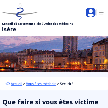
Aller au contenu principal
Panneau de gestion des cookies
Conseil départemental de l'Ordre des médecins
Isère
Fil d'Ariane
Accueil
Vous êtes médecin
Sécurité
Que faire si vous êtes victime