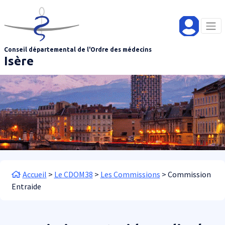
Aller au contenu principal
Panneau de gestion des cookies
Conseil départemental de l'Ordre des médecins
Isère
Fil d'Ariane
Accueil
Le CDOM38
Les Commissions
Commission
Entraide