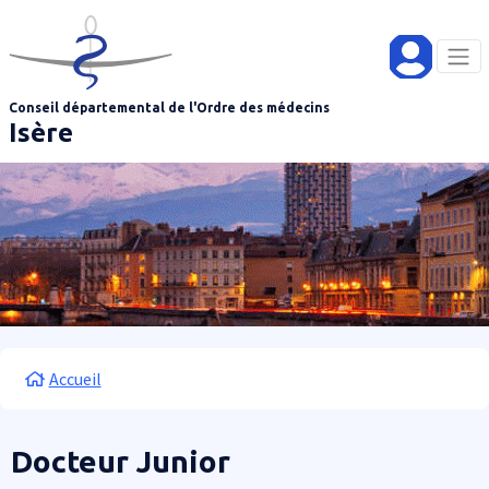
Aller au contenu principal
Panneau de gestion des cookies
Conseil départemental de l'Ordre des médecins
Isère
Fil d'Ariane
Accueil
Docteur Junior