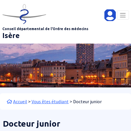
Aller au contenu principal
Panneau de gestion des cookies
Conseil départemental de l'Ordre des médecins
Isère
Fil d'Ariane
Accueil
Vous êtes étudiant
Docteur junior
Docteur junior