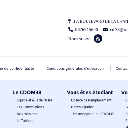
1 A BOULEVARD DE LA CHA
0476515600
cd.38@or
Nous suivre :
ue de confidentialité
Conditions générales d'utilisation
Contac
Le CDOM38
Vous êtes étudiant
Vo
Equipe et élus de l'Isère
Licence de Remplacement
V
Les Commissions
Docteur junior
S
Nos missions
1ère Inscription au CDOM38
D
Le Tableau
E
M