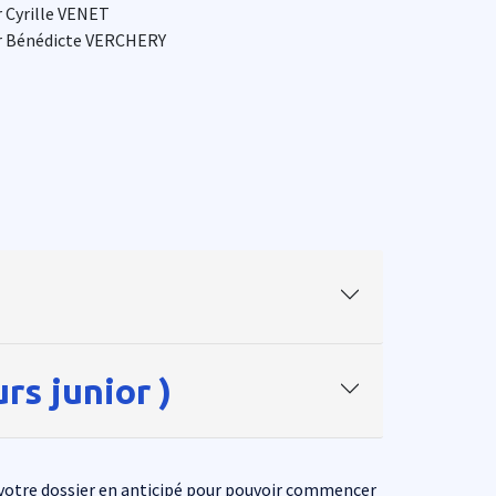
 Cyrille VENET
r Bénédicte VERCHERY
rs junior )
r votre dossier en anticipé pour pouvoir commencer