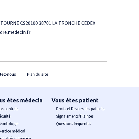
NTOURNE CS20100 38701 LA TRONCHE CEDEX
dre.medecin.fr
tez-nous
Plan du site
us êtes médecin
Vous êtes patient
os contrats
Droits et Devoirs des patients
écurité
Signalements/Plaintes
éontologie
Questions fréquentes
xercice médical
odalités d'exercice