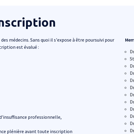
nscription
 des médecins. Sans quoi il s'expose à être poursuivi pour
Memb
ription est évalué :
Dr
S
D
D
D
D
D
D
D
D
 d'insuffisance professionnelle,
D
D
ce plénière avant toute inscription