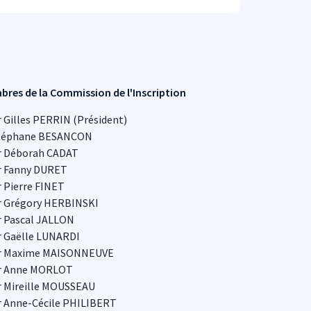
res de la Commission de l'Inscription
 Gilles PERRIN (Président)
téphane BESANCON
r Déborah CADAT
r Fanny DURET
r Pierre FINET
r Grégory HERBINSKI
r Pascal JALLON
r Gaëlle LUNARDI
r Maxime MAISONNEUVE
r Anne MORLOT
r Mireille MOUSSEAU
r Anne-Cécile PHILIBERT